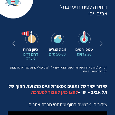
היחידה לפיתוח ימי בתל
אביב- יפו
ואים בים
טמפ׳ המים
גובה הגלים
כיוון הרוח
מצב הי
פון ים
30 צלזיוס
50-80 ס״מ
דרום דרום
גלים נוח
מערב
המידע לקוח מאתר השירות המטאורולוגי הישראלי. *אתרים לא נושאת אחריות לנכונות
המידע המופיע באתר.
שידור ישיר של נתונים מטאורולוגיים מרצועת החוף של
תל אביב – יפו –
לחצו כאן לעבור למערכת
שידור חי מרצועת החוף ומתחמי חברת אתרים