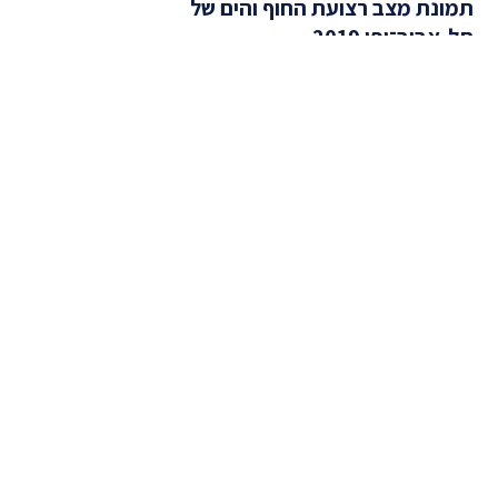
תמונת מצב רצועת החוף והים של
תל-אביב־יפו 2019
מאז שנת 2017 קבוצת “אתרים” מפרסמת דו”ח שנתי, שמציג
את תמונת המצב של רצועת החוף של תל-אביב־יפו בשנה
החולפת. בכל שנה אנחנו אוספים, מנטרים ובודקים[...]
קראו עוד
(תמונת
מצב
רצועת
החוף
והים
של
תל-אביב־יפו
2019)