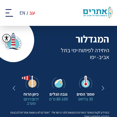
DONE
DONE
DONE
DONE
DONE
DONE
DONE
קבוצת
אתרים
עב
EN
-
רצועת
החוף
של
המגדלור
תל
אביב
היחידה לפיתוח ימי בתל
-
יפו
אביב- יפו
ואים בים
טמפ׳ המים
גובה הגלים
כיוון הרוח
מצב הי
פון ים
30 צלזיוס
80-100 ס״מ
דרום דרום
גלים
מערב
המידע לקוח מאתר השירות המטאורולוגי הישראלי. *אתרים לא נושאת אחריות לנכונות
המידע המופיע באתר.