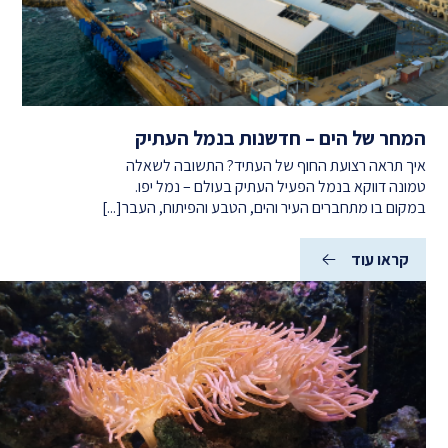
המחר של הים – חדשנות בנמל העתיק
איך תראה רצועת החוף של העתיד? התשובה לשאלה
טמונה דווקא בנמל הפעיל העתיק בעולם – נמל יפו.
במקום בו מתחברים העיר והים, הטבע והפיתוח, העבר[...]
קראו עוד
(המחר
של
הים
–
חדשנות
בנמל
העתיק)