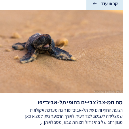
קראו עוד
(אילו
ציפורים
–
עופות
ברצועת
החוף
של
תל-אביב־יפו)
מה המ-צב?צבי-ים בחופי תל-אביב־יפו
רצועת החוף והים של תל-אביב־יפו הינה מערכת אקולוגית
שמצליחה לשגשג לצד העיר. לאורך הרצועה ניתן למצוא כאן
מגוון רחב של בתי גידול ותצורות טבע, מטבלאות[...]