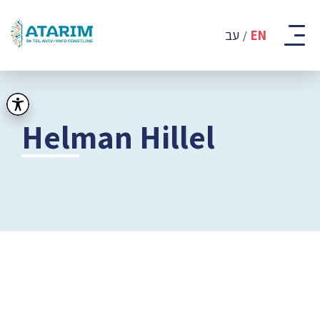
קבוצת
אתרים
עב
EN
-
רצועת
החוף
של
תל
אביב
Helman Hillel
-
יפו