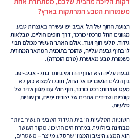
דקות הליכה מהבית שלכם, מסתתרת אחת
משמורות הטבע המרתקות בארץ?
רצועת החוף של תל-אביב-יפו עשירה באוצרות טבע
מגוונים החל מרכסי כורכר
,
דרך חופים חוליים, טבלאות
גידוד
,
סלעי חוף ועוד. אולם האתר העשיר מכולם חבוי
לו בחוף גבעת עלייה
,
שהוכר בתוכנית המתאר המחוזית
כשמורת טבע מאושרת (טרם הוכרזה).
גבעת עלייה היא החוף הדרומי ביותר בתל- אביב-יפו.
בין הגלים הנשברים אל החול, תוכלו למצוא כאן לא
מעט אוצרות: רכס כורכר, חוף חולי עם מגוון אדיר של
קונכיות ושרידים אחרים של יצורים ימיים
,
וכן שוניות
סלעיות
.
השוניות הסלעיות הן בית הגידול הטבעי העשיר ביותר
מבחינה ביולוגית במזרח הים התיכון. מקור העושר
הוא המצע היציב והמגוון שהסלע מייצר – משטחים,