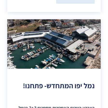
תל
אביב-יפו
מאירה
את
מיכלי
הדלק
ההיסטוריים
של
תחנת
הכוח
רדינג)
נמל יפו המתחדש- פתחנו!