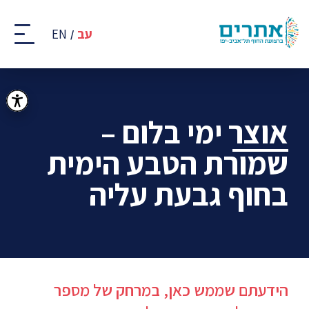
קבוצת
אתרים
עב
EN
-
רצועת
החוף
של
תל
אביב
אוצר ימי בלום –
-
יפו
שמורת הטבע הימית
בחוף גבעת עליה
הידעתם שממש כאן, במרחק של מספר