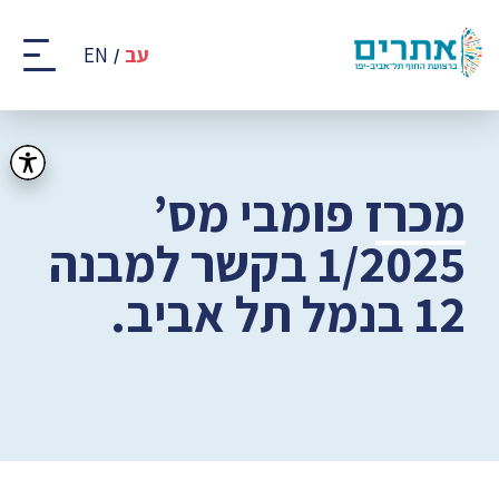
קבוצת
אתרים
עב
EN
-
רצועת
החוף
של
תל
אביב
מכרז פומבי מס’
-
יפו
1/2025 בקשר למבנה
12 בנמל תל אביב.