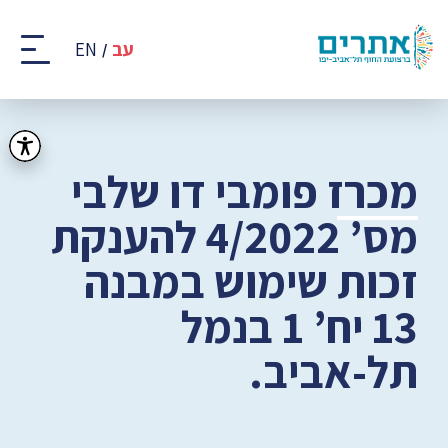
קבוצת
אתרים
עב
EN
-
רצועת
החוף
של
תל
אביב
מכרז פומבי דו שלבי
-
יפו
מס’ 4/2022 להענקת
זכות שימוש במבנה
13 יח’ 1 בנמל
תל-אביב.