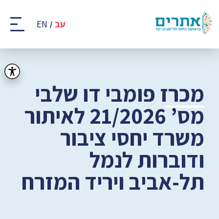
קבוצת
אתרים
עב
EN
-
רצועת
החוף
של
תל
אביב
מכרז פומבי דו שלבי
-
יפו
מס’ 21/2026 לאיתור
משרד יחסי ציבור
ודוברות לנמל
תל-אביב ויריד המזרח