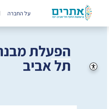
קבוצת
על החברה
אתרים
-
רצועת
החוף
של
תל
אביב
-
יפו
תל אביב