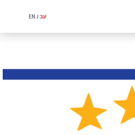
עב
EN