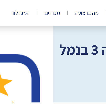
מה ברצועה
מכרזים
המגדלור
הפעלת מבנה 3 בנמל