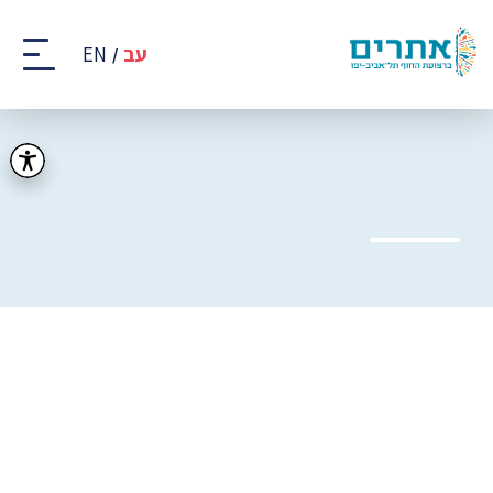
קבוצת
אתרים
עב
EN
-
רצועת
החוף
של
תל
אביב
-
יפו