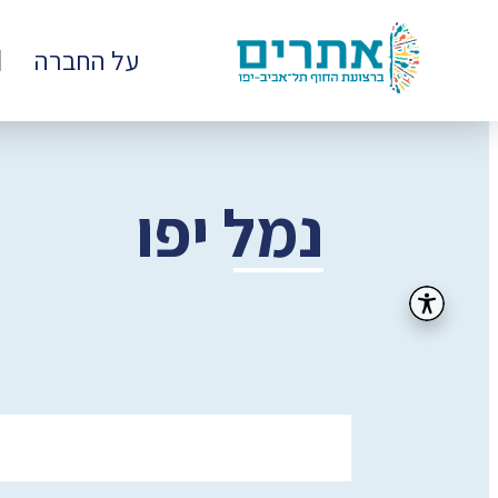
קבוצת
על החברה
אתרים
-
רצועת
החוף
של
תל
אביב
נמל יפו
-
יפו