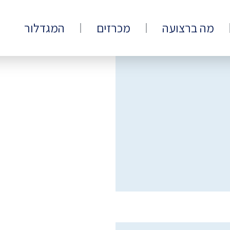
מה ברצועה
מכרזים
המגדלור