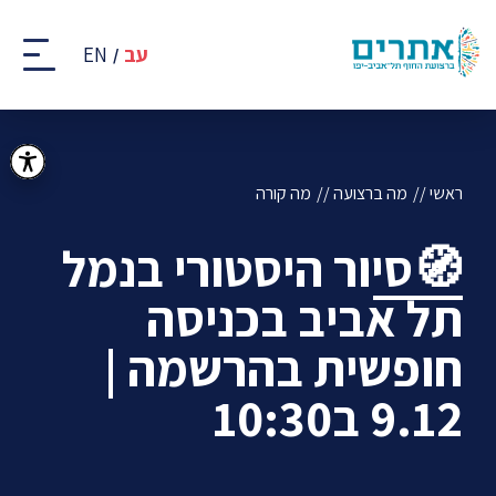
קבוצת
אתרים
עב
EN
-
רצועת
החוף
של
תל
אביב
ראשי
מה ברצועה
מה קורה
-
יפו
🧭סיור היסטורי בנמל
תל אביב בכניסה
חופשית בהרשמה |
9.12 ב10:30