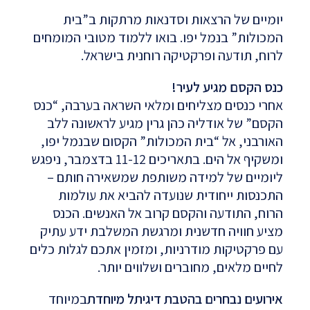
יומיים של הרצאות וסדנאות מרתקות ב”בית
המכולות” בנמל יפו. בואו ללמוד מטובי המומחים
לרוח, תודעה ופרקטיקה רוחנית בישראל.
כנס הקסם מגיע לעיר!
אחרי כנסים מצליחים ומלאי השראה בערבה, “כנס
הקסם” של אודליה כהן גרין מגיע לראשונה ללב
האורבני, אל “בית המכולות” הקסום שבנמל יפו,
ומשקיף אל הים. בתאריכים 11-12 בדצמבר, ניפגש
ליומיים של למידה משותפת שמשאירה חותם –
התכנסות ייחודית שנועדה להביא את עולמות
הרוח, התודעה והקסם קרוב אל האנשים. הכנס
מציע חוויה חדשנית ומרגשת המשלבת ידע עתיק
עם פרקטיקות מודרניות, ומזמין אתכם לגלות כלים
לחיים מלאים, מחוברים ושלווים יותר.
אירועים נבחרים בהטבת דיגיתל מיוחדת
במיוחד